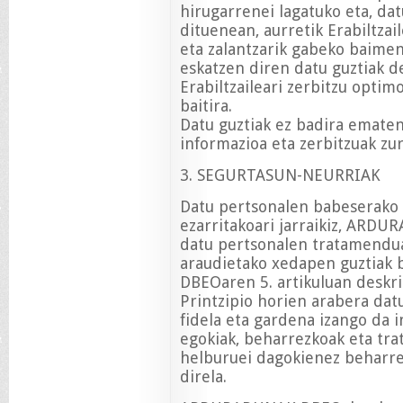
hirugarrenei lagatuko eta, da
dituenean, aurretik Erabiltzai
eta zalantzarik gabeko baime
eskatzen diren datu guztiak d
Erabiltzaileari zerbitzu opti
baitira.
Datu guztiak ez badira emate
informazioa eta zerbitzuak zu
3. SEGURTASUN-NEURRIAK
Datu pertsonalen babeserako
ezarritakoari jarraikiz, ARD
datu pertsonalen tratamendua
araudietako xedapen guztiak b
DBEOaren 5. artikuluan deskri
Printzipio horien arabera dat
fidela eta gardena izango da 
egokiak, beharrezkoak eta tra
helburuei dagokienez beharr
direla.