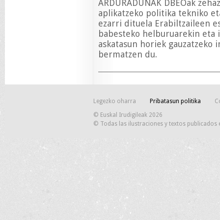
ARDURADUNAK DBEOak zehazte
aplikatzeko politika tekniko e
ezarri dituela Erabiltzaileen 
babesteko helburuarekin eta 
askatasun horiek gauzatzeko 
bermatzen du.
Legezko oharra
Pribatasun politika
C
© Euskal Irudigileak 2026
© Todas las ilustraciones y textos publicados