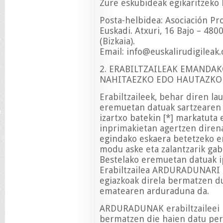
Zure eskubideak egikaritzeko
Posta-helbidea: Asociación Pro
Euskadi. Atxuri, 16 Bajo – 48
(Bizkaia).
Email:
info@euskalirudigileak
2. ERABILTZAILEAK EMANDA
NAHITAEZKO EDO HAUTAZKO
Erabiltzaileek, behar diren l
eremuetan datuak sartzearen 
izartxo batekin [*] markatuta
inprimakietan agertzen diren
egindako eskaera betetzeko er
modu aske eta zalantzarik ga
Bestelako eremuetan datuak i
Erabiltzailea ARDURADUNARI 
egiazkoak direla bermatzen du
ematearen arduraduna da.
ARDURADUNAK erabiltzaileei b
bermatzen die haien datu pert