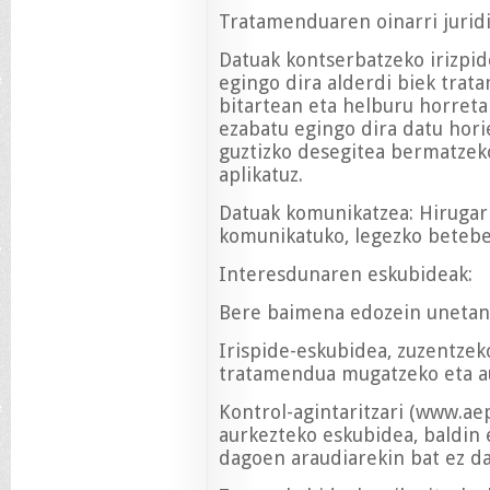
Tratamenduaren oinarri jurid
Datuak kontserbatzeko irizpid
egingo dira alderdi biek tra
bitartean eta helburu horret
ezabatu egingo dira datu hor
guztizko desegitea bermatzek
aplikatuz.
Datuak komunikatzea: Hirugarr
komunikatuko, legezko betebe
Interesdunaren eskubideak:
Bere baimena edozein unetan
Irispide-eskubidea, zuzentzek
tratamendua mugatzeko eta au
Kontrol-agintaritzari (www.ae
aurkezteko eskubidea, baldin
dagoen araudiarekin bat ez da