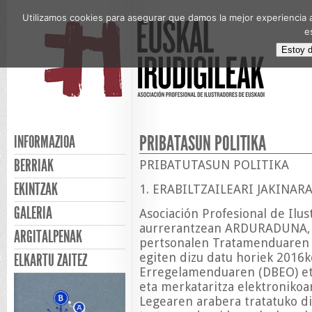
Utilizamos cookies para asegurar que damos la mejor experiencia a
e
Estoy 
PRIBATASUN POLITIKA
INFORMAZIOA
BERRIAK
PRIBATUTASUN POLITIKA
EKINTZAK
1. ERABILTZAILEARI JAKINAR
GALERIA
Asociación Profesional de Ilus
aurrerantzean ARDURADUNA, d
ARGITALPENAK
pertsonalen Tratamenduaren a
egiten dizu datu horiek 2016k
ELKARTU ZAITEZ
Erregelamenduaren (DBEO) et
eta merkataritza elektronikoa
Legearen arabera tratatuko di