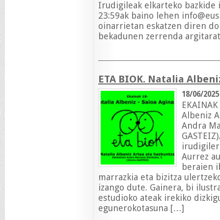
Irudigileak elkarteko bazkide i
23:59ak baino lehen
info@eusk
oinarrietan eskatzen diren d
bekadunen zerrenda argitara
ETA BIOK. Natalia Alben
18/06/2025
EKAINAK 
Albeniz A
Andra Mar
GASTEIZ).
irudigile
Aurrez au
beraien i
marrazkia eta bizitza ulertze
izango dute. Gainera, bi ilust
estudioko ateak irekiko dizkig
egunerokotasuna […]