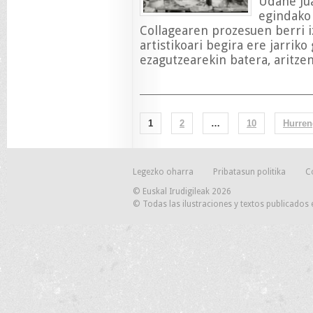
Udane Jua
egindako 
Collagearen prozesuen berri i
artistikoari begira ere jarrik
ezagutzearekin batera, aritze
1
2
…
10
Hurren
Legezko oharra
Pribatasun politika
C
© Euskal Irudigileak 2026
© Todas las ilustraciones y textos publicados