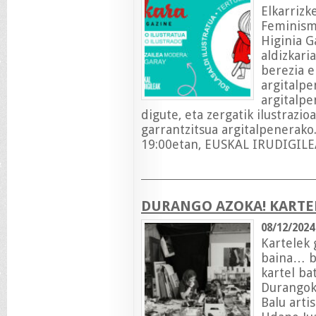
Elkarriz
Feminismo
Higinia G
aldizkari
berezia e
argitalpe
argitalpe
digute, eta zergatik ilustrazio
garrantzitsua argitalpenerako.
19:00etan, EUSKAL IRUDIGILEA
DURANGO AZOKA! KARTE
08/12/2024
Kartelek 
baina… ba
kartel ba
Durangok
Balu arti