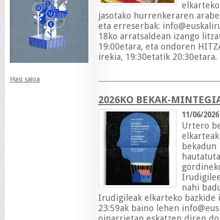
elkarteko
jasotako hurrenkeraren araber
eta erreserbak:
info@euskalir
18ko arratsaldean izango litza
19:00etara, eta ondoren HITZA
irekia, 19:30etatik 20:30etara.
Hasi saioa
2026KO BEKAK-MINTEGIA
11/06/2026
Urtero be
elkarteak
bekadun p
hautatuta
gordineko
Irudigile
nahi badu
Irudigileak elkarteko bazkide 
23:59ak baino lehen
info@eusk
oinarrietan eskatzen diren d