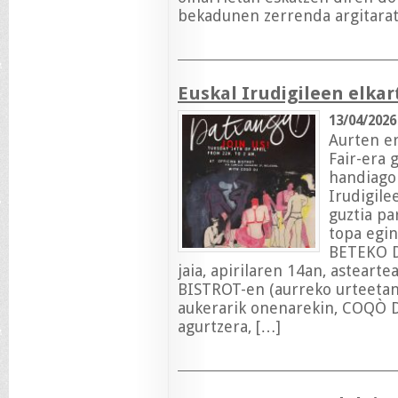
bekadunen zerrenda argitara
Euskal Irudigileen elkar
13/04/2026
Aurten e
Fair-era 
handiagor
Irudigile
guztia pa
topa egi
BETEKO 
jaia, apirilaren 14an, asteart
BISTROT-en (aurreko urteetan
aukerarik onenarekin, COQÒ DJ
agurtzera, […]