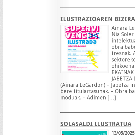
ILUSTRAZIOAREN BIZIR
Ainara Le
Nia Soler
intelektu
obra babe
tresnak. 
sektoreko
ohikoenak
EKAINAK 
JABETZA
(Ainara LeGardon) – Jabetza i
bere titulartasunak. – Obra b
moduak. – Adimen […]
SOLASALDI ILUSTRATUA
13/05/2025