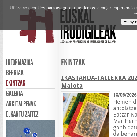
Utilizamos cookies para asegurar que damos la mejor experiencia a
e
Estoy 
EKINTZAK
INFORMAZIOA
BERRIAK
IKASTAROA-TAILERRA 2026
EKINTZAK
Malota
GALERIA
18/06/2026
Hemen dir
ARGITALPENAK
antolatze
ELKARTU ZAITEZ
Batzar Na
Mar Hern
gonbidatu
da beharr