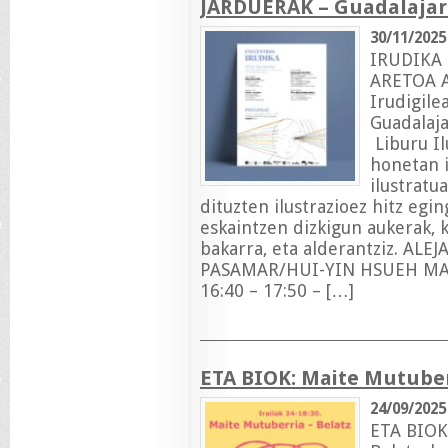
JARDUERAK – Guadalaja
30/11/2025
IRUDIKA 
ARETOA Az
Irudigilea
Guadalaja
Liburu I
honetan i
ilustratu
dituzten ilustrazioez hitz egi
eskaintzen dizkigun aukerak, k
bakarra, eta alderantziz. 
PASAMAR/HUI-YIN HSUEH MAR
16:40 – 17:50 – […]
ETA BIOK: Maite Mutuber
24/09/2025
ETA BIOK