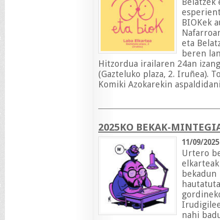
Belatzek 
esperient
BIOKek au
Nafarroa
eta Belat
beren lan
Hitzordua irailaren 24an izan
(Gazteluko plaza, 2. Iruñea). 
Komiki Azokarekin aspaldidani
2025KO BEKAK-MINTEGIA
11/09/2025
Urtero be
elkarteak
bekadun p
hautatuta
gordineko
Irudigile
nahi badu