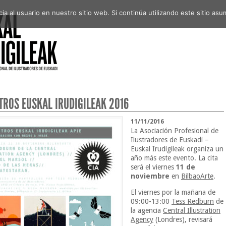
a al usuario en nuestro sitio web. Si continúa utilizando este sitio a
TROS EUSKAL IRUDIGILEAK 2016
11/11/2016
La Asociación Profesional de
Ilustradores de Euskadi –
Euskal Irudigileak organiza un
año más este evento. La cita
será el viernes
11 de
noviembre
en
BilbaoArte
.
El viernes por la mañana de
09:00-13:00
Tess Redburn
de
la agencia
Central Illustration
Agency
(Londres), revisará