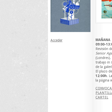
MAÑANA
Acceder
09:00-13:
Revisión d
Senior Age
(Londres).
trabajo in 
de la galerí
El plazo de
12:00h
. L
la página 
CONVOCA
PLANTILL
CARTEL