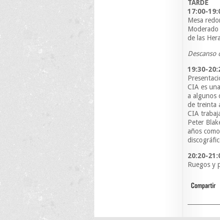
TARDE
17:00-19:
Mesa redon
Moderado
de las Her
Descanso 
19:30-20:
Presentaci
CIA es una
a algunos 
de treinta
CIA trabaja
Peter Blak
años como
discográfic
20:20-21:
Ruegos y 