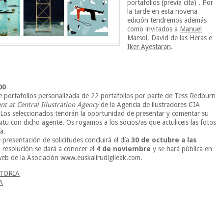
portafolios (previa cita) . Por
la tarde en esta novena
edición tendremos además
como invitados a
Manuel
Marsol
,
David de las Heras
e
Iker Ayestaran
.
00
e portafolios personalizada de 22 portafolios por parte de Tess Redburn
nt at Central Illustration Agency
de la Agencia de ilustradores CIA
 Los seleccionados tendrán la oportunidad de presentar y comentar su
situ con dicho agente. Os rogamos a los socios/as que actuliceis las fotos
a.
 presentación de solicitudes concluirá el día
30 de octubre a las
a resolución se dará a conocer el
4 de noviembre
y se hará pública en
web de la Asociación www.euskalirudigileak.com.
TORIA
A