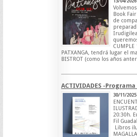
13/04/2026
Volvemos
Book Fai
de compa
preparado
Irudigile
queremos
CUMPLE 1
PATXANGA, tendrá lugar el ma
BISTROT (como los años anter
ACTIVIDADES -Programa
30/11/2025
ENCUENT
ILUSTRAD
20:30h. E
Fil Guada
Libros i
MAGALLA