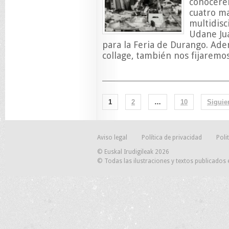
conocerem
cuatro ma
multidisc
Udane Jua
para la Feria de Durango. Ade
collage, también nos fijaremo
1
2
…
10
Siguie
Aviso legal
Política de privacidad
Poli
© Euskal Irudigileak 2026
© Todas las ilustraciones y textos publicados