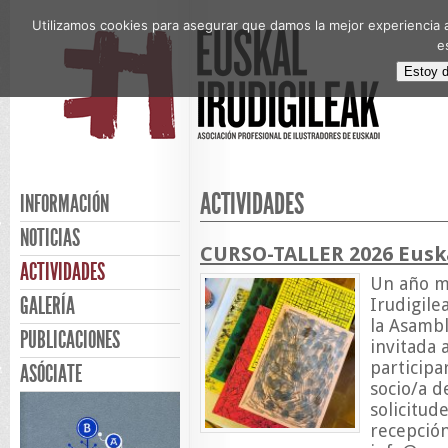
Utilizamos cookies para asegurar que damos la mejor experiencia a
e
Estoy 
ACTIVIDADES
INFORMACIÓN
NOTICIAS
CURSO-TALLER 2026 Euska
ACTIVIDADES
Un año má
GALERÍA
Irudigile
la Asamb
PUBLICACIONES
invitada 
participa
ASÓCIATE
socio/a d
solicitud
recepción