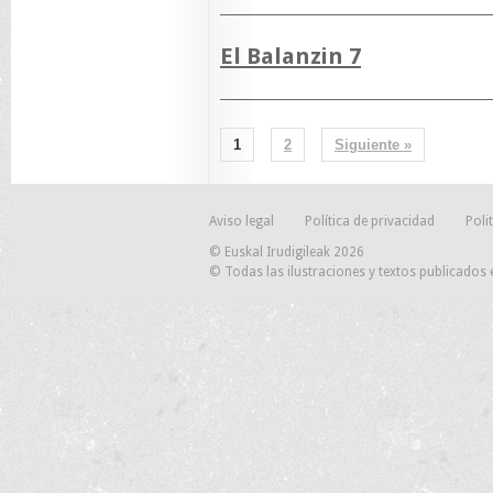
El Balanzin 7
1
2
Siguiente »
Aviso legal
Política de privacidad
Poli
© Euskal Irudigileak 2026
© Todas las ilustraciones y textos publicados