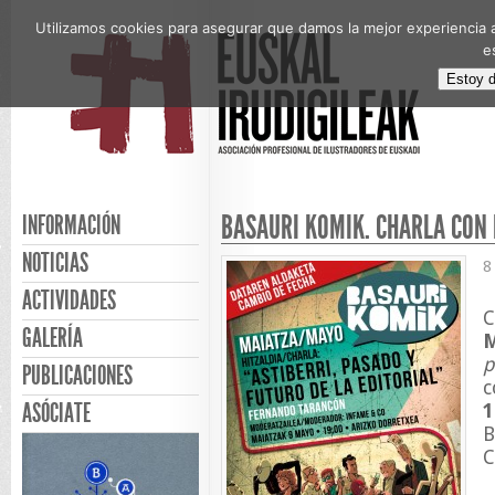
Utilizamos cookies para asegurar que damos la mejor experiencia a
e
Estoy 
BASAURI KOMIK. CHARLA CON
INFORMACIÓN
NOTICIAS
8
ACTIVIDADES
C
GALERÍA
p
PUBLICACIONES
c
ASÓCIATE
1
B
C