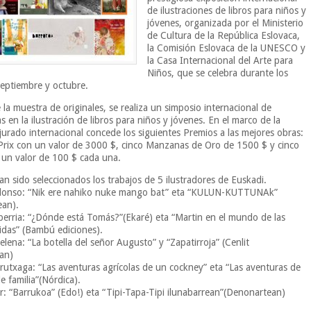
de ilustraciones de libros para niños y
jóvenes, organizada por el Ministerio
de Cultura de la República Eslovaca,
la Comisión Eslovaca de la UNESCO y
la Casa Internacional del Arte para
Niños, que se celebra durante los
eptiembre y octubre.
la muestra de originales, se realiza un simposio internacional de
as en la ilustración de libros para niños y jóvenes. En el marco de la
 jurado internacional concede los siguientes Premios a las mejores obras:
rix con un valor de 3000 $, cinco Manzanas de Oro de 1500 $ y cinco
 un valor de 100 $ cada una.
an sido seleccionados los trabajos de 5 ilustradores de Euskadi.
 Alonso: “Nik ere nahiko nuke mango bat” eta “KULUN-KUTTUNAk”
ean).
aberria: “¿Dónde está Tomás?”(Ekaré) eta “Martin en el mundo de las
idas” (Bambú ediciones).
elena: “La botella del señor Augusto” y “Zapatirroja” (Cenlit
an)
rutxaga: “Las aventuras agrícolas de un cockney” eta “Las aventuras de
e familia”(Nórdica).
ar: “Barrukoa” (Edo!) eta “Tipi-Tapa-Tipi ilunabarrean”(Denonartean)