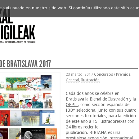
a al usuario en nuestro sitio web. Si continúa utilizando este sitio a
DE BRATISLAVA 2017
23 marzo, 2017
Concursos / Premios
,
General
,
Ilustración
Cada dos años se celebra en
Bratislava la Bienal de Ilustración y la
OEPLI
, como sección española de
IBBY selecciona, junto con sus cuatro
secciones territoriales, para la edición
de este año a 15 ilustradores/as con
24 libros reciente
publicación. BIBIANA es una
prestigiosa exposición internacional