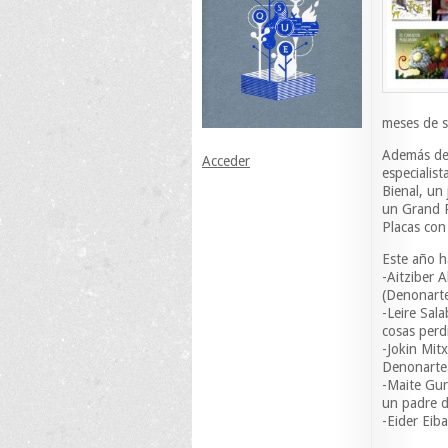
meses de s
Además de 
Acceder
especialist
Bienal, un
un Grand P
Placas con
Este año h
-Aitziber
(Denonart
-Leire Sal
cosas perd
-Jokin Mitx
Denonarte
-Maite Gur
un padre d
-Eider Eib