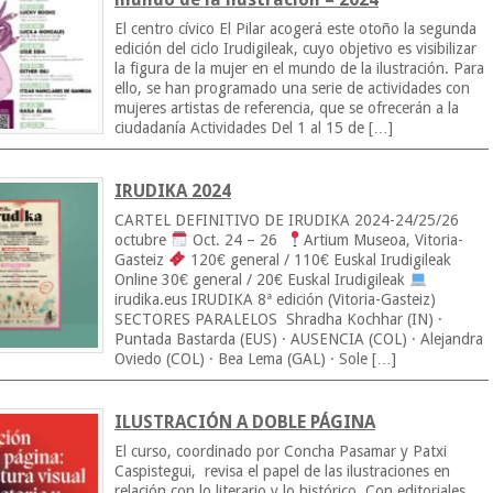
El centro cívico El Pilar acogerá este otoño la segunda
edición del ciclo Irudigileak, cuyo objetivo es visibilizar
la figura de la mujer en el mundo de la ilustración. Para
ello, se han programado una serie de actividades con
mujeres artistas de referencia, que se ofrecerán a la
ciudadanía Actividades Del 1 al 15 de […]
IRUDIKA 2024
CARTEL DEFINITIVO DE IRUDIKA 2024-24/25/26
octubre
Oct. 24 – 26
Artium Museoa, Vitoria-
Gasteiz
120€ general / 110€ Euskal Irudigileak
Online 30€ general / 20€ Euskal Irudigileak
irudika.eus IRUDIKA 8ª edición (Vitoria-Gasteiz)
SECTORES PARALELOS Shradha Kochhar (IN) ·
Puntada Bastarda (EUS) · AUSENCIA (COL) · Alejandra
Oviedo (COL) · Bea Lema (GAL) · Sole […]
ILUSTRACIÓN A DOBLE PÁGINA
El curso, coordinado por Concha Pasamar y Patxi
Caspistegui, revisa el papel de las ilustraciones en
relación con lo literario y lo histórico. Con editoriales