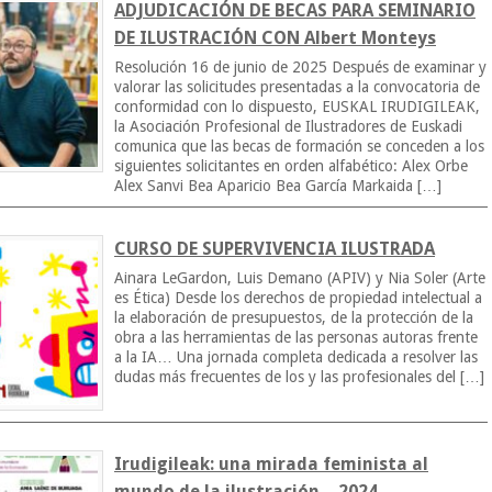
ADJUDICACIÓN DE BECAS PARA SEMINARIO
DE ILUSTRACIÓN CON Albert Monteys
Resolución 16 de junio de 2025 Después de examinar y
valorar las solicitudes presentadas a la convocatoria de
conformidad con lo dispuesto, EUSKAL IRUDIGILEAK,
la Asociación Profesional de Ilustradores de Euskadi
comunica que las becas de formación se conceden a los
siguientes solicitantes en orden alfabético: Alex Orbe
Alex Sanvi Bea Aparicio Bea García Markaida […]
CURSO DE SUPERVIVENCIA ILUSTRADA
Ainara LeGardon, Luis Demano (APIV) y Nia Soler (Arte
es Ética) Desde los derechos de propiedad intelectual a
la elaboración de presupuestos, de la protección de la
obra a las herramientas de las personas autoras frente
a la IA… Una jornada completa dedicada a resolver las
dudas más frecuentes de los y las profesionales del […]
Irudigileak: una mirada feminista al
mundo de la ilustración – 2024