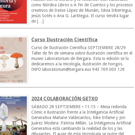
como Nórdica Libros o A Fin de Cuentos y los procesos
creativos de Iratxe López de Munáin, Idoia Iribertegui,
Jesús Sotés o Ana G. Lartitegui. El curso tendrá lugar
de […]
Curso Ilustración Científica
Curso de Ilustración Científica SEPTIEMBRE 28/29
Taller de fin de semana sobre ilustración científica en el
museo Laboratorium de Bergara. Esta ix edición se lo
dedicaremos a la micología, ilustración de hongos.
INFO
laboratorium@bergara.eus
943 769 003 12€
2024 COLABORACIÓN GETXO
SÁBADO 28 SEPTIEMBRE • 11:15 – Mesa redonda
Cómic e ilustración frente a la Inteligencia Artificial
Generativa Maitane Valdecantos, Kike Infame y Jon
Juárez Modera: Patricia Millán. La Inteligencia Artificial
Generativa está cambiando la realidad de los y las
dibujantes. El auge de esta tecnología se nutre del