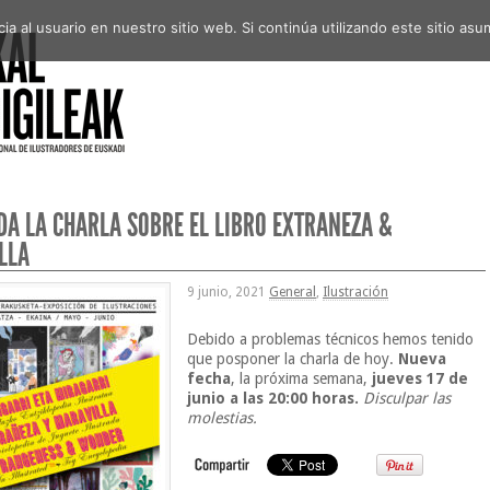
a al usuario en nuestro sitio web. Si continúa utilizando este sitio a
DA LA CHARLA SOBRE EL LIBRO EXTRAÑEZA &
LLA
9 junio, 2021
General
,
Ilustración
Debido a problemas técnicos hemos tenido
que posponer la charla de hoy.
Nueva
fecha
, la próxima semana,
jueves 17 de
junio a las 20:00 horas.
Disculpar las
molestias.