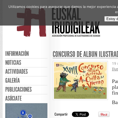
Utilizamos cookies para asegurar que damos la mejor experiencia a
e
Estoy 
CONCURSO DE ÁLBUN ILUSTRADO
INFORMACIÓN
NOTICIAS
19
Ilu
ACTIVIDADES
GALERÍA
Pa
pl
PUBLICACIONES
fi
ASÓCIATE
Ba