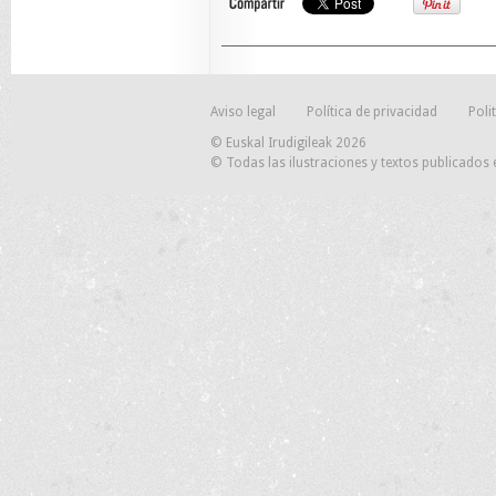
Aviso legal
Política de privacidad
Poli
© Euskal Irudigileak 2026
© Todas las ilustraciones y textos publicados