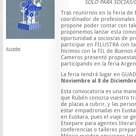
SOLO PARA SOCIAS/OS
Tras reunirnos en la Feria de
coordinador de profesionales 
propone poder contar con tale
proponemos lanzar esta convoc
oportunidad a socios/as de pr
participar en FILUSTRA con tal
Acceder
hicimos con la FIL de Buenos 
Cameros presentó propuestas 
participando en la feria Argen
La feria tendrá lugar en GU
Noviembre al 8 de Diciembr
Esta convocatoria es una man
que Rubén conozca vuestro tr
de plazas a cubrir, y las pers
estar empadronadas en Euskadi
en Euskara, pues el viaje se g
Etxepare para agentes literar
conferencias o talleres prepar
México pueden enviarnos las