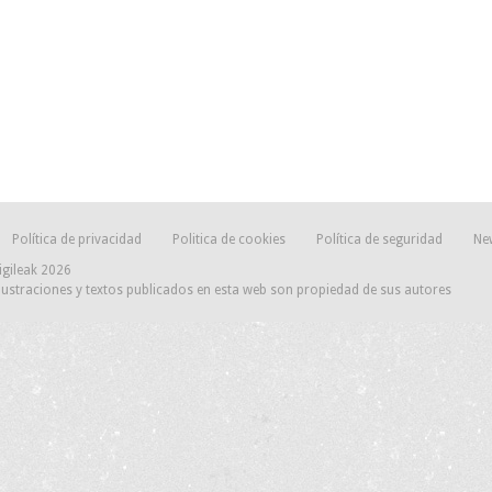
Política de privacidad
Politica de cookies
Política de seguridad
Ne
igileak 2026
lustraciones y textos publicados en esta web son propiedad de sus autores