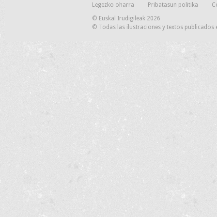
Legezko oharra
Pribatasun politika
C
© Euskal Irudigileak 2026
© Todas las ilustraciones y textos publicados