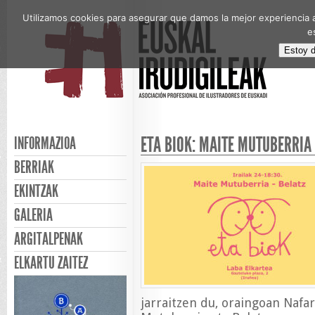
Utilizamos cookies para asegurar que damos la mejor experiencia a
e
Estoy 
ETA BIOK: MAITE MUTUBERRIA
INFORMAZIOA
BERRIAK
EKINTZAK
GALERIA
ARGITALPENAK
ELKARTU ZAITEZ
jarraitzen du, oraingoan Nafa