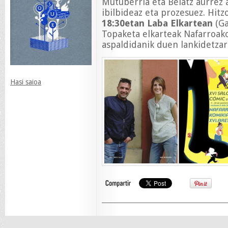
Mutuberria eta Belatz aurrez a
ibilbideaz eta prozesuez. Hitz
18:30etan Laba Elkartean
(Ga
Topaketa elkarteak Nafarroak
aspaldidanik duen lankidetzar
Hasi saioa