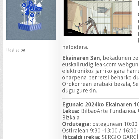
helbidera.
Hasi saioa
Ekainaren 3an
, bekadunen ze
euskalirudigileak.com webgun
elektronikoz jarriko gara ha
onarpena berretsi beharko dut
Orokorrean erabaki bezala, Se
dugu gurekin.
Egunak:
2024ko Ekainaren 10
Lekua:
BilbaoArte Fundazioa. U
Bizkaia
Ordutegia:
ostegunean 10:00 -
Ostiralean 9:30 -13:00 / 16:00
Hitzaldi irekia
: SERGIO GARC