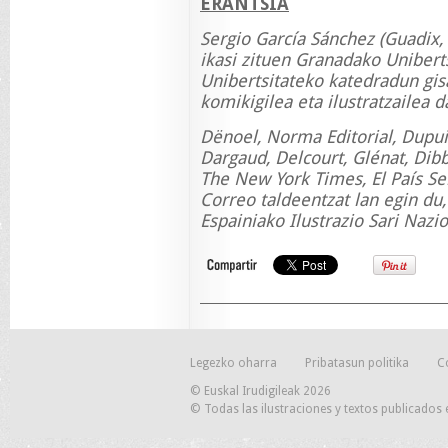
ERANTSIA
Sergio García Sánchez (Guadix,
ikasi zituen Granadako Unibert
Unibertsitateko katedradun gisa
komikigilea eta ilustratzailea d
Dënoel, Norma Editorial, Dupui
Dargaud, Delcourt, Glénat, Dib
The New York Times, El País Se
Correo taldeentzat lan egin du
Espainiako Ilustrazio Sari Nazi
Legezko oharra
Pribatasun politika
C
© Euskal Irudigileak 2026
© Todas las ilustraciones y textos publicados