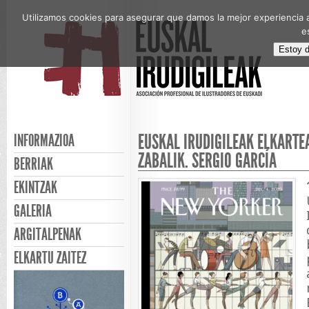
Utilizamos cookies para asegurar que damos la mejor experiencia a
e
Estoy 
EUSKAL IRUDIGILEAK ELKARTE
INFORMAZIOA
ZABALIK. SERGIO GARCÍA
BERRIAK
EKINTZAK
GALERIA
ARGITALPENAK
ELKARTU ZAITEZ