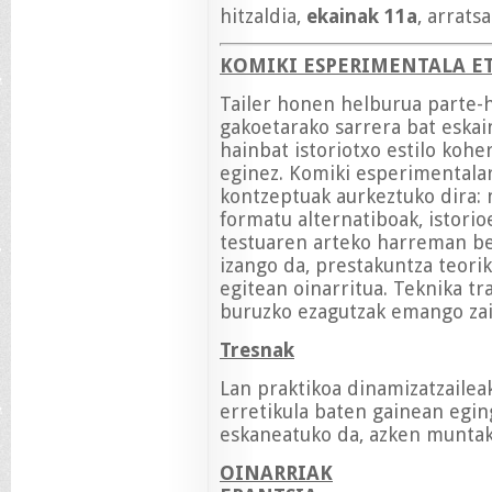
hitzaldia,
ekainak 11a
, arrats
KOMIKI ESPERIMENTALA E
Tailer honen helburua parte-h
gakoetarako sarrera bat eskai
hainbat istoriotxo estilo kohe
eginez. Komiki esperimentala
kontzeptuak aurkeztuko dira: n
formatu alternatiboak, istorio
testuaren arteko harreman be
izango da, prestakuntza teorik
egitean oinarritua. Teknika tra
buruzko ezagutzak emango zaiz
Tresnak
Lan praktikoa dinamizatzaile
erretikula baten gainean egin
eskaneatuko da, azken muntak
OINARRIAK