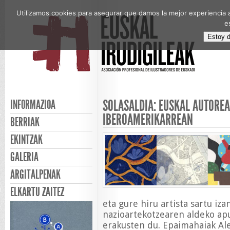
Utilizamos cookies para asegurar que damos la mejor experiencia a
e
Estoy 
SOLASALDIA: EUSKAL AUTOREA
INFORMAZIOA
IBEROAMERIKARREAN
BERRIAK
EKINTZAK
GALERIA
ARGITALPENAK
ELKARTU ZAITEZ
eta gure hiru artista sartu iza
nazioartekotzearen aldeko ap
erakusten du. Epaimahaiak A