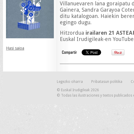
Villanuevaren lana goraipatu 
Gainera, Sandra Garayoa Cote
ditu katalogoan. Haiekin beren
egingo dugu.
Hitzordua
irailaren 21 ASTE
Euskal Irudigileak-en YouTube
Hasi saioa
Legezko oharra
Pribatasun politika
C
© Euskal Irudigileak 2026
© Todas las ilustraciones y textos publicados