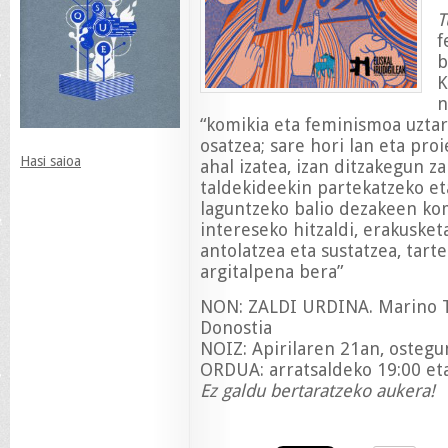
T
f
b
K
n
“komikia eta feminismoa uztar
osatzea; sare hori lan eta pro
Hasi saioa
ahal izatea, izan ditzakegun z
taldekideekin partekatzeko eta
laguntzeko balio dezakeen kom
intereseko hitzaldi, erakusket
antolatzea eta sustatzea, tart
argitalpena bera”
NON: ZALDI URDINA. Marino Ta
Donostia
NOIZ: Apirilaren 21an, ostegu
ORDUA: arratsaldeko 19:00 et
Ez galdu bertaratzeko aukera!