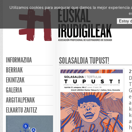
Utilizamos cookies para asegurar que damos la mejor experiencia a
e
Estoy 
SOLASALDIA TUPUST!
INFORMAZIOA
BERRIAK
2
D
EKINTZAK
T
GALERIA
G
e
ARGITALPENAK
a
k
ELKARTU ZAITEZ
k
a
h