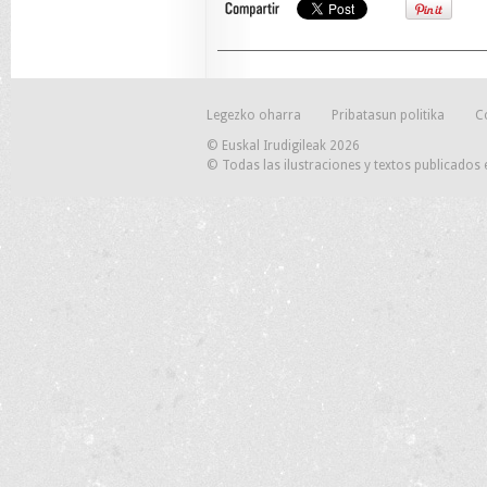
Legezko oharra
Pribatasun politika
C
© Euskal Irudigileak 2026
© Todas las ilustraciones y textos publicados