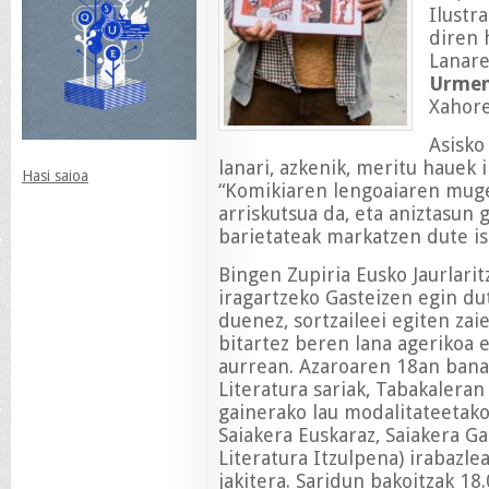
Ilustr
diren 
Lanare
Urmen
Xahore
Asisko
lanari, azkenik, meritu hauek 
Hasi saioa
“Komikiaren lengoaiaren mug
arriskutsua da, eta aniztasun 
barietateak markatzen dute is
Bingen Zupiria Eusko Jaurlarit
iragartzeko Gasteizen egin d
duenez, sortzaileei egiten zai
bitartez beren lana agerikoa 
aurrean. Azaroaren 18an bana
Literatura sariak, Tabakaleran
gainerako lau modalitateetako 
Saiakera Euskaraz, Saiakera Ga
Literatura Itzulpena) irabazle
jakitera. Saridun bakoitzak 18