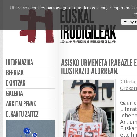
Utilizamos cookies para asegurar que damos la mejor experiencia a
e
Estoy 
ASISKO URMENETA IRABAZLE E
INFORMAZIOA
ILUSTRAZIO ALORREAN.
BERRIAK
EKINTZAK
2 Urria
Orokor
GALERIA
Gaur e
ARGITALPENAK
Litera
ELKARTU ZAITEZ
lehene
Artium
Euskar
eta, h