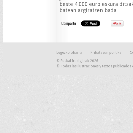
beste 4.000 euro eskura ditza
batean argiratzen bada.
Legezko oharra
Pribatasun politika
C
© Euskal Irudigileak 2026
© Todas las ilustraciones y textos publicados