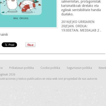
salmentetan, protagonistak
karismatikoak direlako eta
egileak sentsibilitate handia
duelako.
2016(E)KO URRIAREN
20(E)AN. ORDUA:
19:00ETAN. MEDIALAB 2 .
hainik
ra
Pribatasun politika
Cookie politika
Segurtasun politika
Newsl
igileak 2026
lustraciones y textos publicados en esta web son propiedad de sus autores