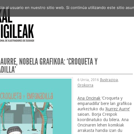
a al usuario en nuestro sitio web. Si continúa utilizando este sitio a
AURRE, NOBELA GRAFIKOA: ‘CROQUETA Y
DILLA’
6 Urria, 2016
Ilustrazioa
,
Orokorra
Ana Oncinak
‘Croqueta y
empanadilla’ bere lan grafikoa
aurkeztuko du
‘Aurrez Aurre’
saioan. Borja Crespok
koordinatuko du bilera. Ana
Oncinaren lehen komikiak
arrakasta handia izan du