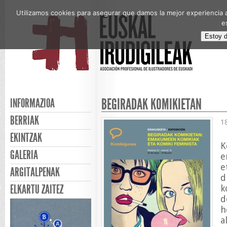
Utilizamos cookies para asegurar que damos la mejor experiencia a
e
Estoy 
BEGIRADAK KOMIKIETAN
INFORMAZIOA
BERRIAK
1
EKINTZAK
K
GALERIA
e
e
ARGITALPENAK
d
ELKARTU ZAITEZ
k
d
h
a