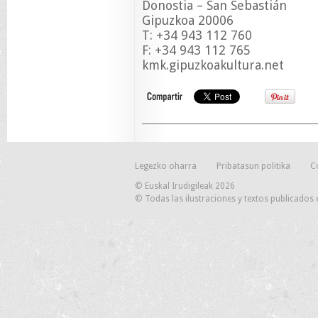
Donostia – San Sebastián
Gipuzkoa 20006
T: +34 943 112 760
F: +34 943 112 765
kmk.gipuzkoakultura.net
Legezko oharra
Pribatasun politika
C
© Euskal Irudigileak 2026
© Todas las ilustraciones y textos publicados