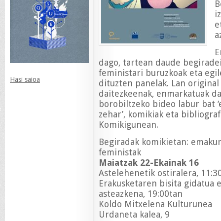
B
i
e
a
E
dago, tartean daude begiradei
feministari buruzkoak eta egi
Hasi saioa
dituzten panelak. Lan original
daitezkeenak, enmarkatuak da
borobiltzeko bideo labur ba
zehar’, komikiak eta bibliogra
Komikigunean.
Begiradak komikietan: emaku
feministak
Maiatzak 22-Ekainak 16
Astelehenetik ostiralera, 11:3
Erakusketaren bisita gidatua e
asteazkena, 19:00tan
Koldo Mitxelena Kulturunea
Urdaneta kalea, 9