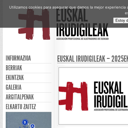
Utilizamos cookies para asegurar que damos la mejor experiencia a
e
Estoy 
EUSKAL IRUDIGILEAK – 2025
INFORMAZIOA
BERRIAK
EKINTZAK
GALERIA
ARGITALPENAK
ELKARTU ZAITEZ