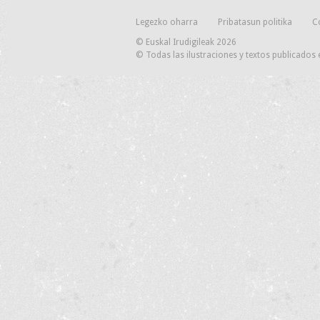
Legezko oharra
Pribatasun politika
C
© Euskal Irudigileak 2026
© Todas las ilustraciones y textos publicados