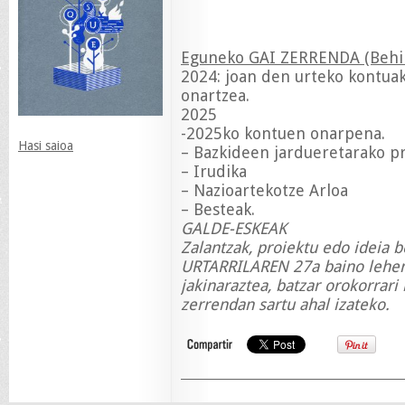
Eguneko GAI ZERRENDA (Behin
2024: joan den urteko kontuak
onartzea.
2025
-2025ko kontuen onarpena.
Hasi saioa
– Bazkideen jardueretarako 
– Irudika
– Nazioartekotze Arloa
– Besteak.
GALDE-ESKEAK
Zalantzak, proiektu edo ideia b
URTARRILAREN 27a baino lehen 
jakinaraztea, batzar orokorrari 
zerrendan sartu ahal izateko.