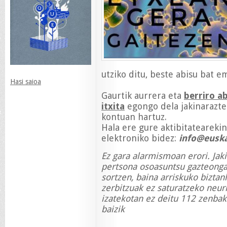
utziko ditu, beste abisu bat e
Hasi saioa
Gaurtik aurrera eta
berriro a
itxita
egongo dela jakinarazte
kontuan hartuz.
Hala ere gure aktibitatearekin
elektroniko bidez:
info@euska
Ez gara alarmismoan erori. Jak
pertsona osoasuntsu gazteongan
sortzen, baina arriskuko biztan
zerbitzuak ez saturatzeko neur
izatekotan ez deitu 112 zenbak
baizik