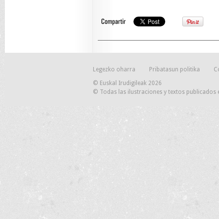
Legezko oharra
Pribatasun politika
C
© Euskal Irudigileak 2026
© Todas las ilustraciones y textos publicados