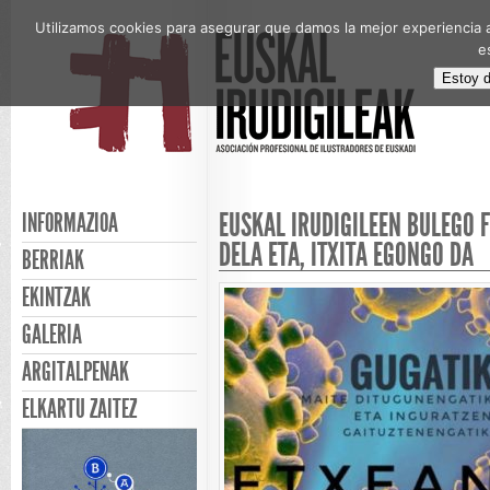
Utilizamos cookies para asegurar que damos la mejor experiencia a
e
Estoy 
EUSKAL IRUDIGILEEN BULEGO 
INFORMAZIOA
DELA ETA, ITXITA EGONGO DA
BERRIAK
EKINTZAK
GALERIA
ARGITALPENAK
ELKARTU ZAITEZ