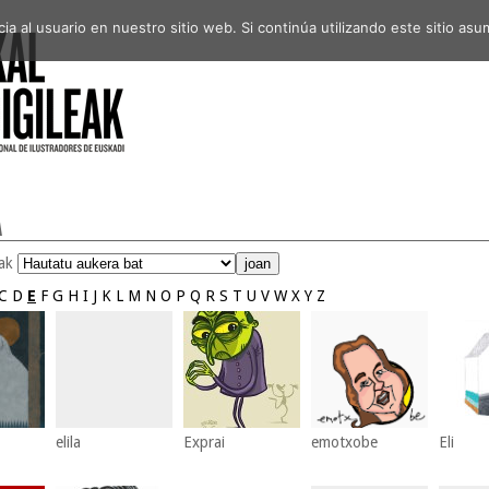
a al usuario en nuestro sitio web. Si continúa utilizando este sitio a
A
uak
C
D
E
F
G
H
I
J
K
L
M
N
O
P
Q
R
S
T
U
V
W
X
Y
Z
elila
Exprai
emotxobe
Eli