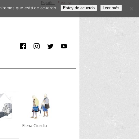
Español
Euskara
sumiremos que está de acuerdo.
Estoy de acuerdo
Leer más
Elena Ciordia