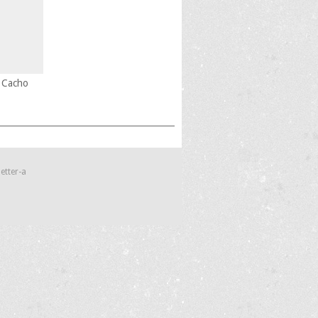
 Cacho
etter-a