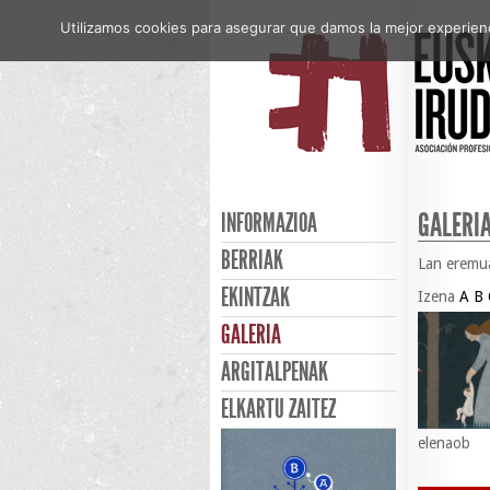
Utilizamos cookies para asegurar que damos la mejor experienci
GALERI
INFORMAZIOA
BERRIAK
Lan erem
EKINTZAK
Izena
A
B
GALERIA
ARGITALPENAK
ELKARTU ZAITEZ
elenaob