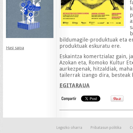
f
k
p
a
s
b
bildumagile-produktuak eta e
produktuak eskuratu ere.
Hasi saioa
Eskaintza komertzialaz gain, 
Azokan eta, Romoko Kultur E
aurkezpenak, hitzaldiak, maha
tailerrak izango dira, besteak 
EGITARAUA
Legezko oharra
Pribatasun politika
C