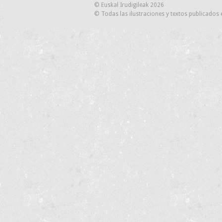
© Euskal Irudigileak 2026
© Todas las ilustraciones y textos publicados