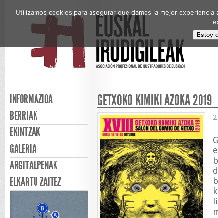
Utilizamos cookies para asegurar que damos la mejor experiencia a
e
Estoy 
GETXOKO KIMIKI AZOKA 2019
INFORMAZIOA
BERRIAK
2
EKINTZAK
G
GALERIA
e
b
ARGITALPENAK
d
ELKARTU ZAITEZ
b
k
l
m