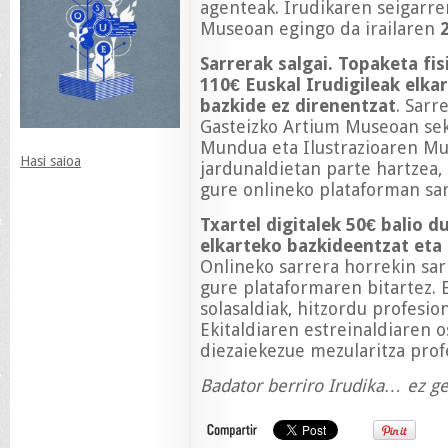
agenteak. Irudikaren seigarre
Museoan egingo da irailaren
Sarrerak salgai.
Topaketa fis
110€ Euskal Irudigileak elka
bazkide ez direnentzat
. Sarr
Gasteizko Artium Museoan sekt
Mundua eta Ilustrazioaren Mu
Hasi saioa
jardunaldietan parte hartzea, 
gure onlineko plataforman sar
Txartel digitalek 50€ balio d
elkarteko bazkideentzat eta 
Onlineko sarrera horrekin sar
gure plataformaren bitartez. E
solasaldiak, hitzordu profesio
Ekitaldiaren estreinaldiaren o
diezaiekezue mezularitza profes
Badator berriro Irudika… ez ge