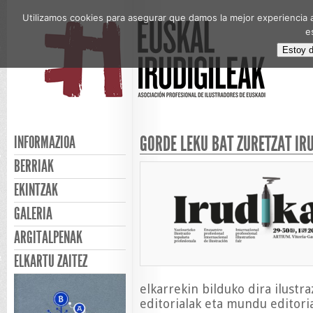
Utilizamos cookies para asegurar que damos la mejor experiencia a
e
Estoy 
GORDE LEKU BAT ZURETZAT IR
INFORMAZIOA
BERRIAK
EKINTZAK
GALERIA
ARGITALPENAK
ELKARTU ZAITEZ
elkarrekin bilduko dira ilustra
editorialak eta mundu editori