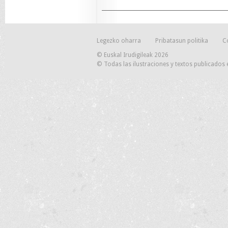
Legezko oharra
Pribatasun politika
C
© Euskal Irudigileak 2026
© Todas las ilustraciones y textos publicados