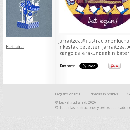
jarraitzea,#ilustracionenlucha
inkestak betetzen jarraitzea.
Hasi saioa
izango da erakundeekin batera
Legezko oharra
Pribatasun politika
C
© Euskal Irudigileak 2026
© Todas las ilustraciones y textos publicados