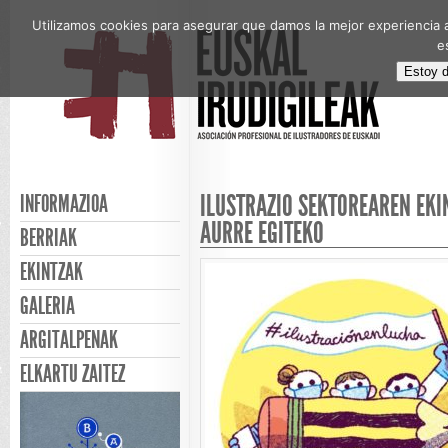
Utilizamos cookies para asegurar que damos la mejor experiencia a
e
Estoy 
ILUSTRAZIO SEKTOREAREN EKI
INFORMAZIOA
AURRE EGITEKO
BERRIAK
EKINTZAK
GALERIA
ARGITALPENAK
ELKARTU ZAITEZ