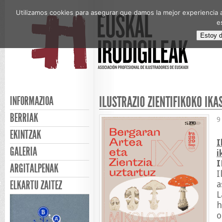
Utilizamos cookies para asegurar que damos la mejor experiencia a
e
Estoy 
ILUSTRAZIO ZIENTIFIKOKO IK
INFORMAZIOA
BERRIAK
9
EKINTZAK
I
GALERIA
i
I
ARGITALPENAK
I
ELKARTU ZAITEZ
a
L
h
o