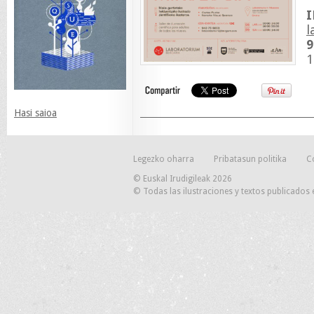
l
9
1
Hasi saioa
Legezko oharra
Pribatasun politika
C
© Euskal Irudigileak 2026
© Todas las ilustraciones y textos publicados