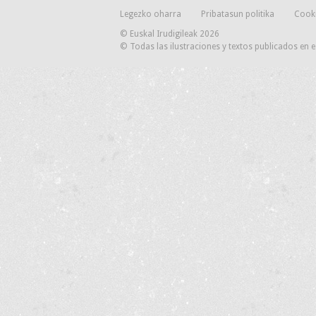
Legezko oharra
Pribatasun politika
Cooki
© Euskal Irudigileak 2026
© Todas las ilustraciones y textos publicados en 