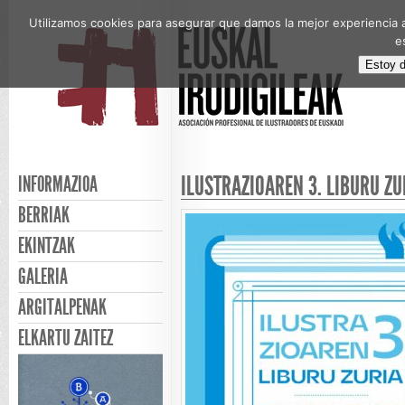
Utilizamos cookies para asegurar que damos la mejor experiencia a
e
Estoy 
ILUSTRAZIOAREN 3. LIBURU ZU
INFORMAZIOA
BERRIAK
EKINTZAK
GALERIA
ARGITALPENAK
ELKARTU ZAITEZ