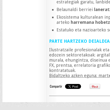
estrategiak garatu, lanbid
Belaunaldi berriei
lanerat
Ekosistema kulturalean inp
arteko
harremana hobetz
Estatuko eta nazioarteko 
PARTE HARTZEKO DEIALDIA
Ilustratzaile profesionalak eta
edozein sektoretakoak: argital
murala, ehungintza, diseinua 
FX, prentsa, errelatoria grafi
kontratatuak.
Bidaltzeko azken eguna: mart