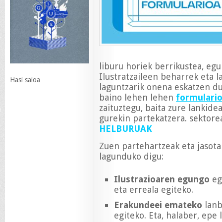
liburu horiek berrikustea, egu
Ilustratzaileen beharrek eta 
Hasi saioa
laguntzarik onena eskatzen d
baino lehen lehen
formulari
zaituztegu, baita zure lankidea
gurekin partekatzera. sektore
HELBURUAK
Zuen partehartzeak eta jasot
lagunduko digu:
Ilustrazioaren egungo
eg
eta erreala egiteko.
Erakundeei emateko
lanb
egiteko. Eta, halaber, epe 