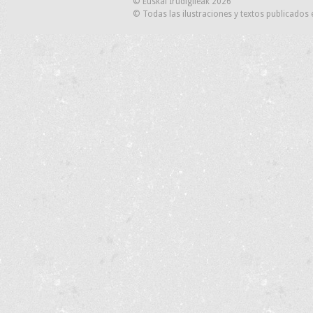
© Euskal Irudigileak 2026
© Todas las ilustraciones y textos publicados