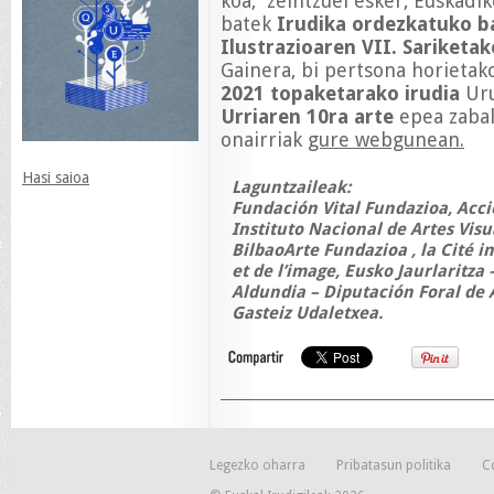
koa, zeintzuei esker, Euskadik
batek
Irudika ordezkatuko b
Ilustrazioaren VII. Sariketa
Gainera, bi pertsona horieta
2021 topaketarako irudia
Uru
Urriaren 10ra arte
epea zabal
onairriak
gure webgunean.
Hasi saioa
Laguntzaileak:
Fundación Vital Fundazioa, Acci
Instituto Nacional de Artes Vis
BilbaoArte Fundazioa , la Cité 
et de l’image, Eusko Jaurlaritza
Aldundia – Diputación Foral de 
Gasteiz Udaletxea.
Legezko oharra
Pribatasun politika
C