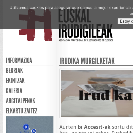
Utilizamos cookies para asegurar que damos la mejor experiencia a
e
Estoy 
IRUDIKA MURGILKETAK
INFORMAZIOA
BERRIAK
EKINTZAK
GALERIA
ARGITALPENAK
ELKARTU ZAITEZ
Aurten
bi Accesit-ak
sortu di