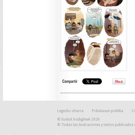
Legezko oharra
Pribatasun politika
C
© Euskal Irudigileak 2026
© Todas las ilustraciones y textos publicados