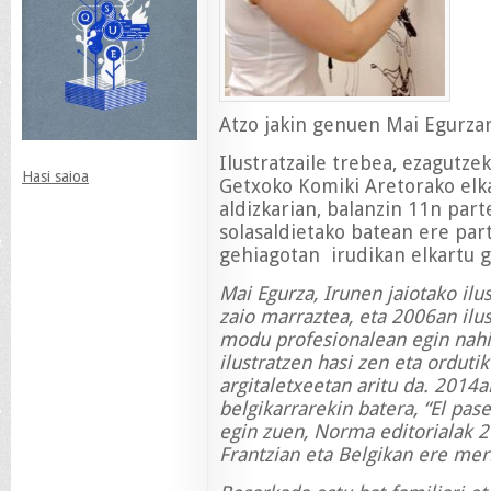
Atzo jakin genuen Mai Egurzar
Ilustratzaile trebea, ezagutze
Hasi saioa
Getxoko Komiki Aretorako elk
aldizkarian, balanzin 11n part
solasaldietako batean ere par
gehiagotan irudikan elkartu g
Mai Egurza, Irunen jaiotako ilus
zaio marraztea, eta 2006an ilus
modu profesionalean egin nahi 
ilustratzen hasi zen eta orduti
argitaletxeetan aritu da. 2014an
belgikarrarekin batera, “El pas
egin zuen, Norma editorialak 2
Frantzian eta Belgikan ere mer