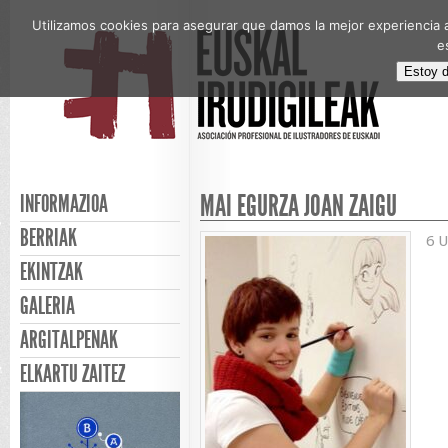
Utilizamos cookies para asegurar que damos la mejor experiencia a
e
Estoy 
MAI EGURZA JOAN ZAIGU
INFORMAZIOA
BERRIAK
6 U
EKINTZAK
GALERIA
ARGITALPENAK
ELKARTU ZAITEZ