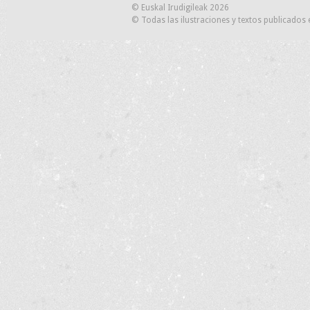
© Euskal Irudigileak 2026
© Todas las ilustraciones y textos publicados