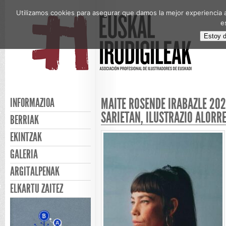
Utilizamos cookies para asegurar que damos la mejor experiencia a
e
Estoy 
MAITE ROSENDE IRABAZLE 202
INFORMAZIOA
SARIETAN, ILUSTRAZIO ALORR
BERRIAK
EKINTZAK
GALERIA
ARGITALPENAK
ELKARTU ZAITEZ