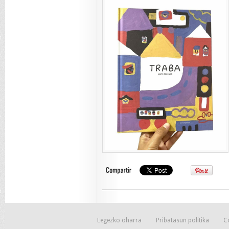
Legezko oharra
Pribatasun politika
C