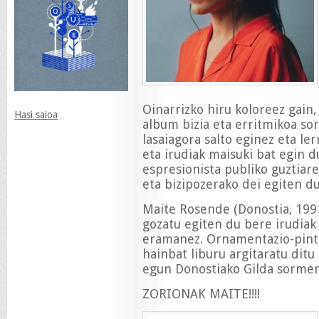
Oinarrizko hiru koloreez gain,
Hasi saioa
album bizia eta erritmikoa sort
lasaiagora salto eginez eta le
eta irudiak maisuki bat egin d
espresionista publiko guztiare
eta bizipozerako dei egiten d
Maite Rosende (Donostia, 1991
gozatu egiten du bere irudiak
eramanez. Ornamentazio-pintur
hainbat liburu argitaratu ditu 
egun Donostiako Gilda sormen
ZORIONAK MAITE!!!!