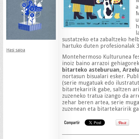
M
a
M
u
h
l
sustatzeko eta zabaltzeko hel
hartuko duten profesionalak 30
Hasi saioa
Montehermoso Kulturunea fest
inoiz baino arrazoi gehiagorek
bitarteko asteburuan,
Arzel
nortasun bisualari esker. Pub
(serie mugatuak edo ilustratu
bitartekaririk gabe, saltzen a
zuzeneko tratua izango da ar
zehar beren artea, serie muga
zuzenean eta bitartekaririk ga