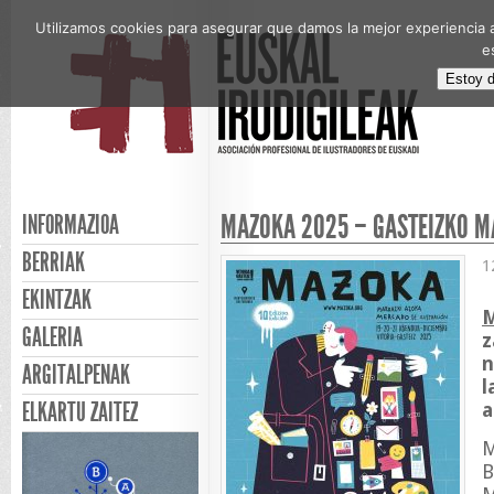
Utilizamos cookies para asegurar que damos la mejor experiencia a
e
Estoy 
MAZOKA 2025 – GASTEIZKO MA
INFORMAZIOA
BERRIAK
1
EKINTZAK
GALERIA
z
n
ARGITALPENAK
l
ELKARTU ZAITEZ
a
M
B