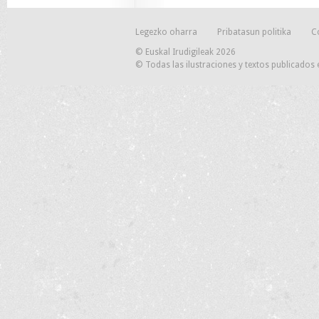
Legezko oharra
Pribatasun politika
C
© Euskal Irudigileak 2026
© Todas las ilustraciones y textos publicados