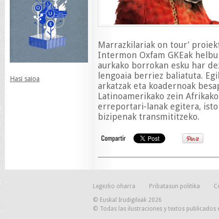
Marrazkilariak on tour’ proiek
Intermon Oxfam GKEak helbur
aurkako borrokan esku har dez
lengoaia berriez baliatuta. Egi
Hasi saioa
arkatzak eta koadernoak besa
Latinoamerikako zein Afrikako
erreportari-lanak egitera, ist
bizipenak transmititzeko.
Legezko oharra
Pribatasun politika
C
© Euskal Irudigileak 2026
© Todas las ilustraciones y textos publicados