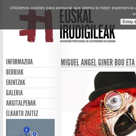
Utilizamos cookies para asegurar que damos la mejor experiencia a
e
Estoy 
MIGUEL ANGEL GINER BOU ETA
INFORMAZIOA
BERRIAK
EKINTZAK
GALERIA
ARGITALPENAK
ELKARTU ZAITEZ