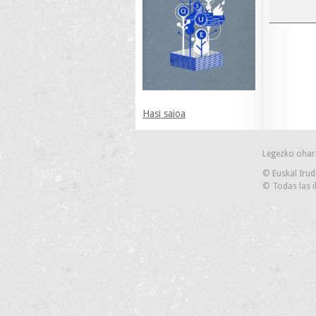
Hasi saioa
Legezko ohar
© Euskal Irud
© Todas las i