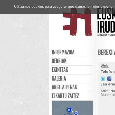
Utilizamos cookies para asegurar que damos la mejor experienci
BEREXI 
INFORMAZIOA
BERRIAK
Web
EKINTZAK
Telefon
GALERIA
Lan ere
ARGITALPENAK
Animazioa
ELKARTU ZAITEZ
Multimed