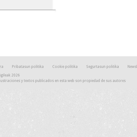
ra
Pribatasun politika
Cookie politika
Segurtasun politika
Newsl
igileak 2026
lustraciones y textos publicados en esta web son propiedad de sus autores