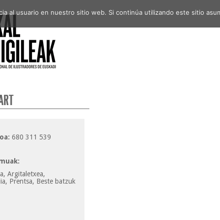
a al usuario en nuestro sitio web. Si continúa utilizando este sitio a
ART
oa:
680 311 539
muak:
, Argitaletxea,
ia, Prentsa, Beste batzuk