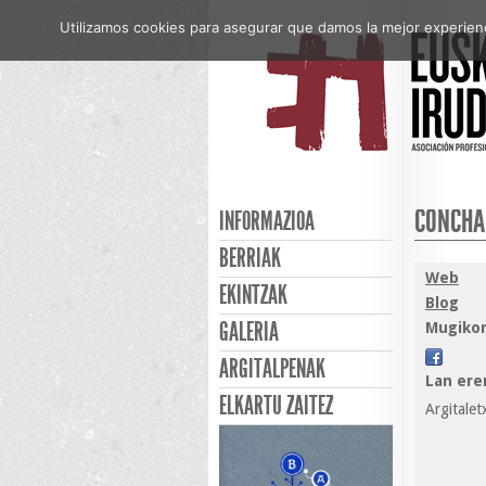
Utilizamos cookies para asegurar que damos la mejor experienci
CONCHA
INFORMAZIOA
BERRIAK
Web
EKINTZAK
Blog
GALERIA
Mugikor
ARGITALPENAK
Lan ere
ELKARTU ZAITEZ
Argitalet