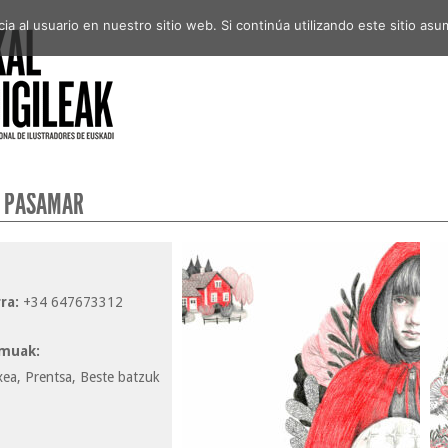
a al usuario en nuestro sitio web. Si continúa utilizando este sitio a
 PASAMAR
ra:
+34 647673312
muak:
xea, Prentsa, Beste batzuk