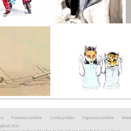
ra
Pribatasun politika
Cookie politika
Segurtasun politika
Newsl
igileak 2026