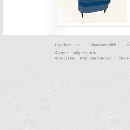
Legezko oharra
Pribatasun politika
C
© Euskal Irudigileak 2026
© Todas las ilustraciones y textos publicados