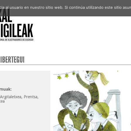
a al usuario en nuestro sitio web. Si continúa utilizando este sitio a
RIBERTEGUI
muak:
Argitaletxea, Prentsa,
tea