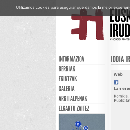
Utilizamos cookies para asegurar que damos la mejor experienci
IDOIA I
INFORMAZIOA
BERRIAK
Web
EKINTZAK
GALERIA
Lan ere
Komikia, 
ARGITALPENAK
Publizita
ELKARTU ZAITEZ