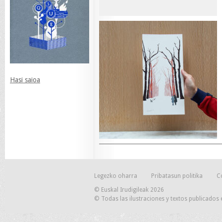
Hasi saioa
Legezko oharra
Pribatasun politika
C
© Euskal Irudigileak 2026
© Todas las ilustraciones y textos publicados