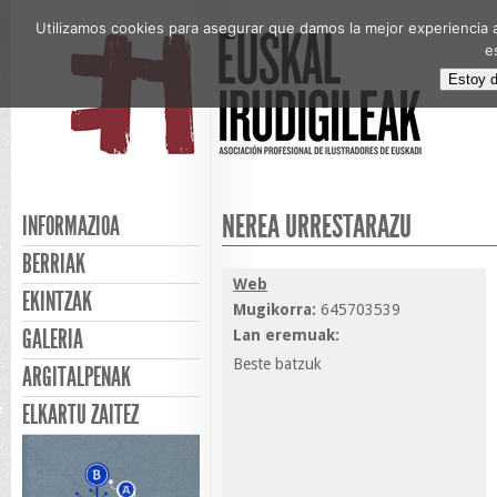
Utilizamos cookies para asegurar que damos la mejor experiencia a
e
Estoy 
NEREA URRESTARAZU
INFORMAZIOA
BERRIAK
Web
EKINTZAK
Mugikorra:
645703539
GALERIA
Lan eremuak:
Beste batzuk
ARGITALPENAK
ELKARTU ZAITEZ