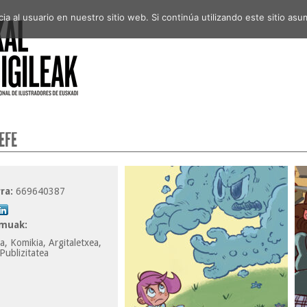
a al usuario en nuestro sitio web. Si continúa utilizando este sitio a
EFE
ra:
669640387
muak:
, Komikia, Argitaletxea,
Publizitatea