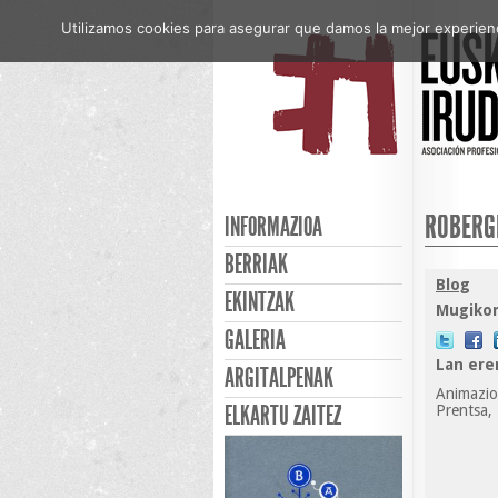
Utilizamos cookies para asegurar que damos la mejor experienci
ROBERG
INFORMAZIOA
BERRIAK
Blog
EKINTZAK
Mugikor
GALERIA
Lan ere
ARGITALPENAK
Animazioa
ELKARTU ZAITEZ
Prentsa, 