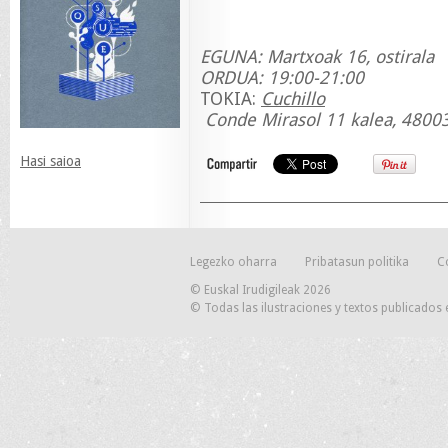
EGUNA: Martxoak 16, ostirala
ORDUA: 19:00-21:00
TOKIA:
Cuchillo
Conde Mirasol 11 kalea, 48003
Hasi saioa
Legezko oharra
Pribatasun politika
C
© Euskal Irudigileak 2026
© Todas las ilustraciones y textos publicados