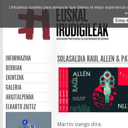
Utilizamos cookies para asegurar que damos la mejor experiencia a
e
Estoy 
SOLASALDIA RAUL ALLEN & PA
INFORMAZIOA
BERRIAK
EKINTZAK
GALERIA
ARGITALPENAK
ELKARTU ZAITEZ
Martín izango dira.