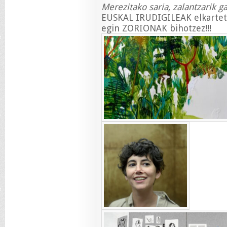
Merezitako saria, zalantzarik g
EUSKAL IRUDIGILEAK elkarteti
egin ZORIONAK bihotzez!!!