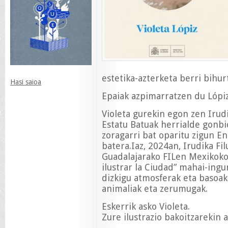
estetika-azterketa berri bihu
Hasi saioa
Epaiak azpimarratzen du Lópiz
Violeta gurekin egon zen Irud
Estatu Batuak herrialde gonbi
zoragarri bat oparitu zigun E
batera.Iaz, 2024an, Irudika Fi
Guadalajarako FILen Mexikoko e
ilustrar la Ciudad” mahai-ingu
dizkigu atmosferak eta basoak.
animaliak eta zerumugak.
Eskerrik asko Violeta.
Zure ilustrazio bakoitzarekin 