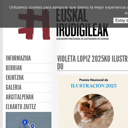
Utilizamos cookies para asegurar que damos la mejor experiencia a
e
Estoy 
VIOLETA LOPIZ 2025KO ILUSTR
INFORMAZIOA
DU
BERRIAK
EKINTZAK
GALERIA
ARGITALPENAK
ELKARTU ZAITEZ