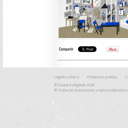
Legezko oharra
Pribatasun politika
C
© Euskal Irudigileak 2026
© Todas las ilustraciones y textos publicados