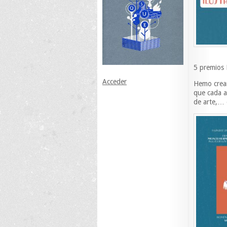
5 premios 
Acceder
Hemo crean
que cada añ
de arte,… q