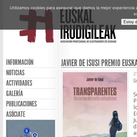
Utilizamos cookies para asegurar que damos la mejor experiencia a
e
Estoy 
JAVIER DE ISUSI PREMIO EUSK
INFORMACIÓN
NOTICIAS
2
G
ACTIVIDADES
GALERÍA
S
P
PUBLICACIONES
l
ASÓCIATE
E
J
d
a