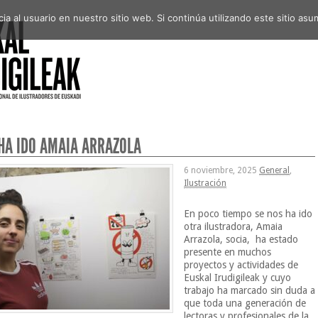
a al usuario en nuestro sitio web. Si continúa utilizando este sitio a
 HA IDO AMAIA ARRAZOLA
6 noviembre, 2025
General
,
Ilustración
En poco tiempo se nos ha ido
otra ilustradora, Amaia
Arrazola, socia, ha estado
presente en muchos
proyectos y actividades de
Euskal Irudigileak y cuyo
trabajo ha marcado sin duda a
que toda una generación de
lectoras y profesionales de la