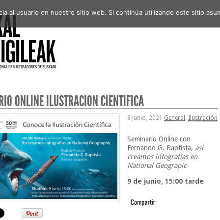
a al usuario en nuestro sitio web. Si continúa utilizando este sitio a
IO ONLINE ILUSTRACIÓN CIENTÍFICA
8 junio, 2021
General
,
Ilustración
Seminario Online con
Fernando G. Baptista,
así
creamos infografías en
National Geograpic
9 de junio, 15:00 tarde