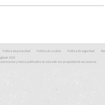
Política de privacidad
Politica de cookies
Política de seguridad
Ne
igileak 2026
lustraciones y textos publicados en esta web son propiedad de sus autores