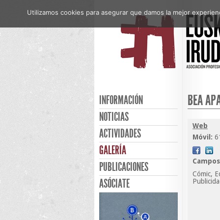
Utilizamos cookies para asegurar que damos la mejor experienci
BEA APA
INFORMACIÓN
NOTICIAS
Web
ACTIVIDADES
Móvil:
6
GALERÍA
Campos 
PUBLICACIONES
Cómic, Ed
ASÓCIATE
Publicida