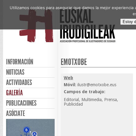
Utilizamos cookies para asegurar que damos la mejor experiencia a
e
Estoy 
EMOTXOBE
INFORMACIÓN
NOTICIAS
Web
ACTIVIDADES
Móvil:
ilustr@emotxobe.eus
GALERÍA
Campos de trabajo:
Editorial, Multimedia, Prensa,
PUBLICACIONES
Publicidad
ASÓCIATE