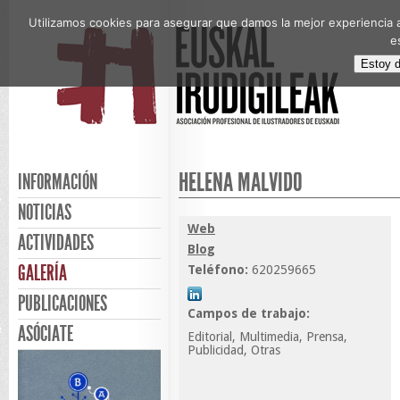
Utilizamos cookies para asegurar que damos la mejor experiencia a
e
Estoy 
HELENA MALVIDO
INFORMACIÓN
NOTICIAS
Web
ACTIVIDADES
Blog
GALERÍA
Teléfono:
620259665
PUBLICACIONES
Campos de trabajo:
ASÓCIATE
Editorial, Multimedia, Prensa,
Publicidad, Otras