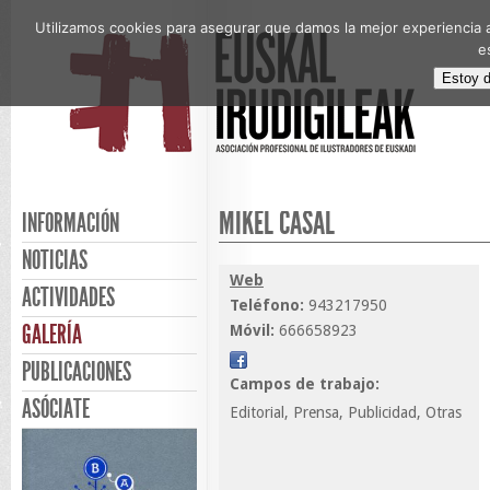
Utilizamos cookies para asegurar que damos la mejor experiencia a
e
Estoy 
MIKEL CASAL
INFORMACIÓN
NOTICIAS
Web
ACTIVIDADES
Teléfono:
943217950
GALERÍA
Móvil:
666658923
PUBLICACIONES
Campos de trabajo:
ASÓCIATE
Editorial, Prensa, Publicidad, Otras