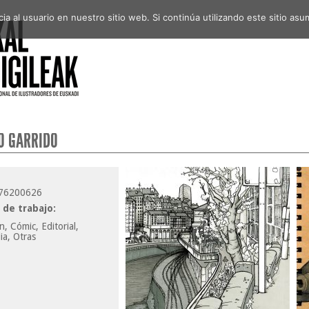
a al usuario en nuestro sitio web. Si continúa utilizando este sitio a
O GARRIDO
76200626
de trabajo:
, Cómic, Editorial,
ia, Otras