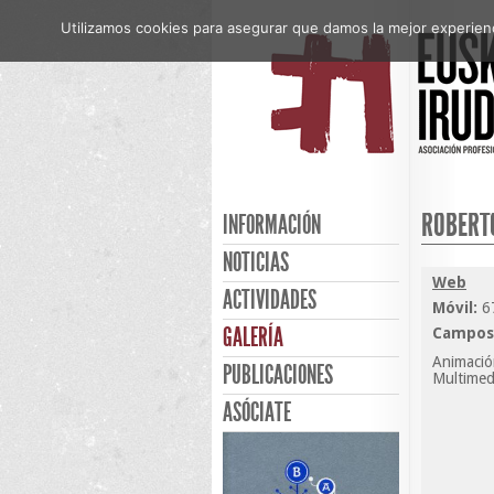
Utilizamos cookies para asegurar que damos la mejor experienci
ROBERT
INFORMACIÓN
NOTICIAS
Web
ACTIVIDADES
Móvil:
6
GALERÍA
Campos 
Animación
PUBLICACIONES
Multimed
ASÓCIATE